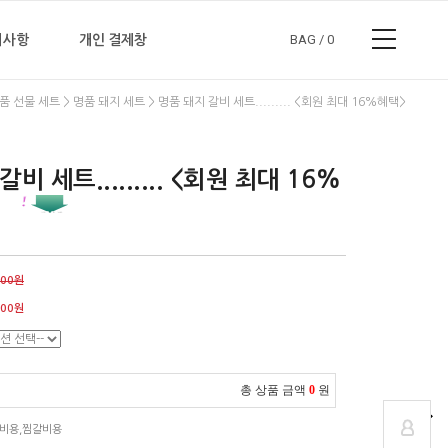
지사항
개인 결제창
BAG /
0
>
> 명품 돼지 갈비 세트......... <회원 최대 16%혜택>
품 선물 세트
명품 돼지 세트
로그인 하기
회원가입 + 혜택가득
비 세트......... <회원 최대 16%
아이디 찾기 / 비밀번호 찾기
장바구니
공지사항
000원
마이페이지
자주하는질문
000원
주문내역
Q & A
총 상품 금액
0
원
갈비용,찜갈비용