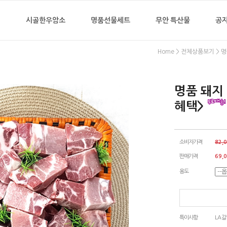
지
시골한우암소
명품선물세트
무안 특산물
공
>
>
Home
전체상품보기
명
명품 돼지 갈
혜택>
소비자가격
82,
판매가격
69,
용도
특이사항
LA