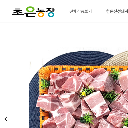
전체상품보기
한돈신선돼