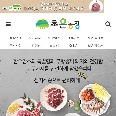
농장소개
자연돼지
한우암소
선물세트
무안특산물
공지사항
농장영상
스토리
Q & A
얼음팩수거