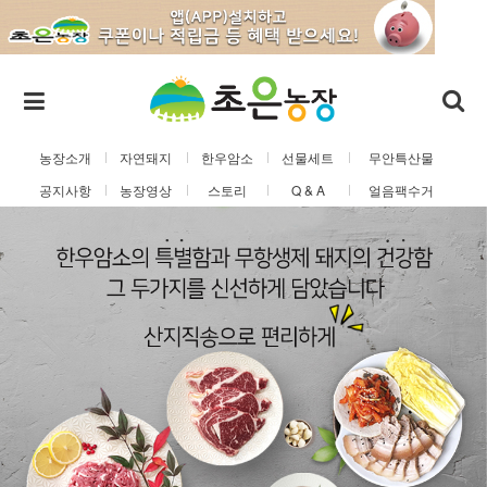
농장소개
자연돼지
한우암소
선물세트
무안특산물
공지사항
농장영상
스토리
Q & A
얼음팩수거